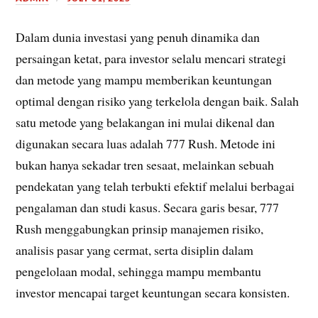
Dalam dunia investasi yang penuh dinamika dan
persaingan ketat, para investor selalu mencari strategi
dan metode yang mampu memberikan keuntungan
optimal dengan risiko yang terkelola dengan baik. Salah
satu metode yang belakangan ini mulai dikenal dan
digunakan secara luas adalah 777 Rush. Metode ini
bukan hanya sekadar tren sesaat, melainkan sebuah
pendekatan yang telah terbukti efektif melalui berbagai
pengalaman dan studi kasus. Secara garis besar, 777
Rush menggabungkan prinsip manajemen risiko,
analisis pasar yang cermat, serta disiplin dalam
pengelolaan modal, sehingga mampu membantu
investor mencapai target keuntungan secara konsisten.