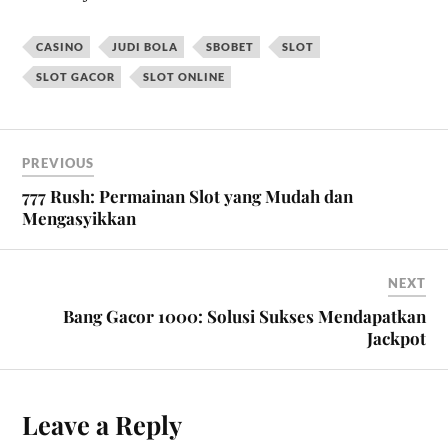
CASINO
JUDI BOLA
SBOBET
SLOT
SLOT GACOR
SLOT ONLINE
PREVIOUS
777 Rush: Permainan Slot yang Mudah dan
Mengasyikkan
NEXT
Bang Gacor 1000: Solusi Sukses Mendapatkan
Jackpot
Leave a Reply