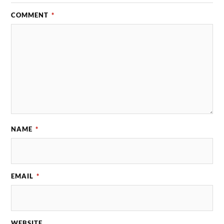
COMMENT
*
NAME
*
EMAIL
*
WEBSITE