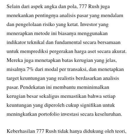
Selain dari aspek angka dan pola, 777 Rush juga
menekankan pentingnya analisis pasar yang mendalam
dan pengelolaan risiko yang ketat. Investor yang
menerapkan metode ini biasanya menggunakan
indikator teknikal dan fundamental secara bersamaan
untuk memprediksi pergerakan harga aset secara akurat.
Mereka juga menetapkan batas kerugian yang jelas,
misalnya 7% dari modal per transaksi, dan menetapkan
target keuntungan yang realistis berdasarkan analisis
pasar. Pendekatan ini membantu meminimalkan
kerugian besar sekaligus memastikan bahwa setiap
keuntungan yang diperoleh cukup signifikan untuk
meningkatkan portofolio investasi secara keseluruhan.
Keberhasilan 777 Rush tidak hanya didukung oleh teori,