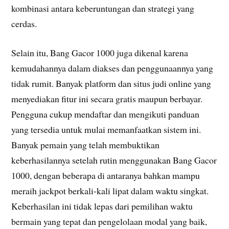
kombinasi antara keberuntungan dan strategi yang
cerdas.
Selain itu, Bang Gacor 1000 juga dikenal karena
kemudahannya dalam diakses dan penggunaannya yang
tidak rumit. Banyak platform dan situs judi online yang
menyediakan fitur ini secara gratis maupun berbayar.
Pengguna cukup mendaftar dan mengikuti panduan
yang tersedia untuk mulai memanfaatkan sistem ini.
Banyak pemain yang telah membuktikan
keberhasilannya setelah rutin menggunakan Bang Gacor
1000, dengan beberapa di antaranya bahkan mampu
meraih jackpot berkali-kali lipat dalam waktu singkat.
Keberhasilan ini tidak lepas dari pemilihan waktu
bermain yang tepat dan pengelolaan modal yang baik,