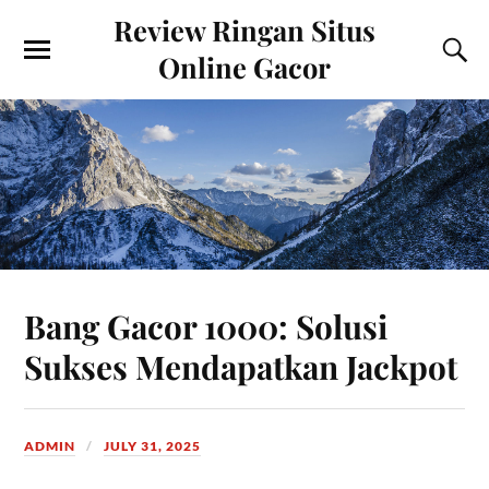
Review Ringan Situs
Online Gacor
Bang Gacor 1000: Solusi
Sukses Mendapatkan Jackpot
ADMIN
JULY 31, 2025