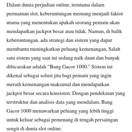
Dalam dunia perjudian online, terutama dalam
permainan slot, keberuntungan memang menjadi faktor
utama yang menentukan apakah seorang pemain akan
mendapatkan jackpot besar atau tidak. Namun, di balik
keberuntungan, ada strategi dan sistem yang dapat
membantu meningkatkan peluang kemenangan. Salah
satu sistem yang saat ini sedang naik daun dan banyak
dibicarakan adalah “Bang Gacor 1000.” Sistem ini
dikenal sebagai solusi jitu bagi pemain yang ingin
meraih kemenangan maksimal dan mendapatkan
jackpot besar secara konsisten. Dengan pendekatan yang
terstruktur dan analisis data yang mendalam, Bang
Gacor 1000 menawarkan peluang yang lebih tinggi
untuk keluar sebagai pemenang di tengah persaingan
sengit di dunia slot online.