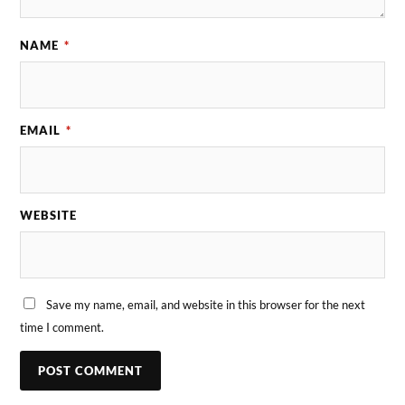
NAME
*
EMAIL
*
WEBSITE
Save my name, email, and website in this browser for the next
time I comment.