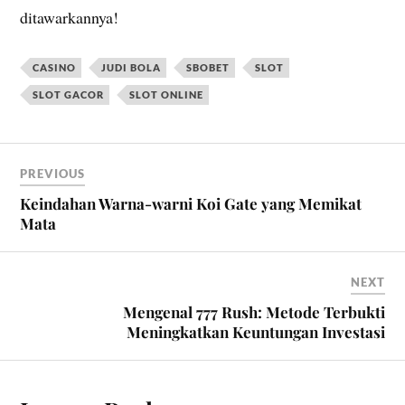
ditawarkannya!
CASINO
JUDI BOLA
SBOBET
SLOT
SLOT GACOR
SLOT ONLINE
PREVIOUS
Keindahan Warna-warni Koi Gate yang Memikat
Mata
NEXT
Mengenal 777 Rush: Metode Terbukti
Meningkatkan Keuntungan Investasi