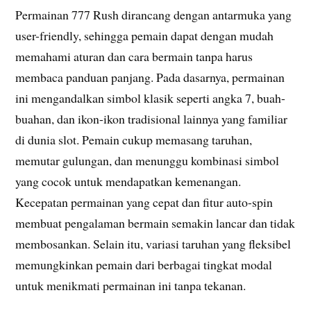
Permainan 777 Rush dirancang dengan antarmuka yang
user-friendly, sehingga pemain dapat dengan mudah
memahami aturan dan cara bermain tanpa harus
membaca panduan panjang. Pada dasarnya, permainan
ini mengandalkan simbol klasik seperti angka 7, buah-
buahan, dan ikon-ikon tradisional lainnya yang familiar
di dunia slot. Pemain cukup memasang taruhan,
memutar gulungan, dan menunggu kombinasi simbol
yang cocok untuk mendapatkan kemenangan.
Kecepatan permainan yang cepat dan fitur auto-spin
membuat pengalaman bermain semakin lancar dan tidak
membosankan. Selain itu, variasi taruhan yang fleksibel
memungkinkan pemain dari berbagai tingkat modal
untuk menikmati permainan ini tanpa tekanan.