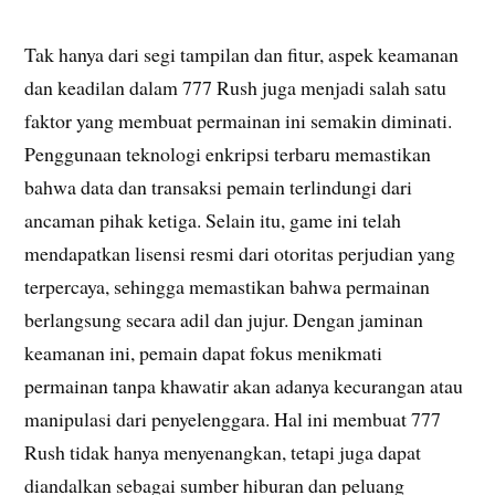
Tak hanya dari segi tampilan dan fitur, aspek keamanan
dan keadilan dalam 777 Rush juga menjadi salah satu
faktor yang membuat permainan ini semakin diminati.
Penggunaan teknologi enkripsi terbaru memastikan
bahwa data dan transaksi pemain terlindungi dari
ancaman pihak ketiga. Selain itu, game ini telah
mendapatkan lisensi resmi dari otoritas perjudian yang
terpercaya, sehingga memastikan bahwa permainan
berlangsung secara adil dan jujur. Dengan jaminan
keamanan ini, pemain dapat fokus menikmati
permainan tanpa khawatir akan adanya kecurangan atau
manipulasi dari penyelenggara. Hal ini membuat 777
Rush tidak hanya menyenangkan, tetapi juga dapat
diandalkan sebagai sumber hiburan dan peluang