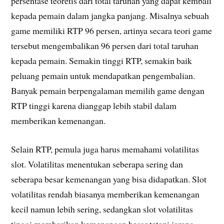
persentase teoretis dari total taruhan yang dapat kembali
kepada pemain dalam jangka panjang. Misalnya sebuah
game memiliki RTP 96 persen, artinya secara teori game
tersebut mengembalikan 96 persen dari total taruhan
kepada pemain. Semakin tinggi RTP, semakin baik
peluang pemain untuk mendapatkan pengembalian.
Banyak pemain berpengalaman memilih game dengan
RTP tinggi karena dianggap lebih stabil dalam
memberikan kemenangan.
Selain RTP, pemula juga harus memahami volatilitas
slot. Volatilitas menentukan seberapa sering dan
seberapa besar kemenangan yang bisa didapatkan. Slot
volatilitas rendah biasanya memberikan kemenangan
kecil namun lebih sering, sedangkan slot volatilitas
tinggi memberikan kemenangan besar tetapi jarang