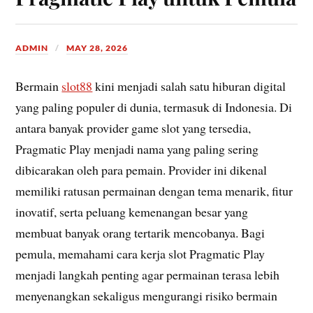
ADMIN
MAY 28, 2026
Bermain
slot88
kini menjadi salah satu hiburan digital
yang paling populer di dunia, termasuk di Indonesia. Di
antara banyak provider game slot yang tersedia,
Pragmatic Play menjadi nama yang paling sering
dibicarakan oleh para pemain. Provider ini dikenal
memiliki ratusan permainan dengan tema menarik, fitur
inovatif, serta peluang kemenangan besar yang
membuat banyak orang tertarik mencobanya. Bagi
pemula, memahami cara kerja slot Pragmatic Play
menjadi langkah penting agar permainan terasa lebih
menyenangkan sekaligus mengurangi risiko bermain