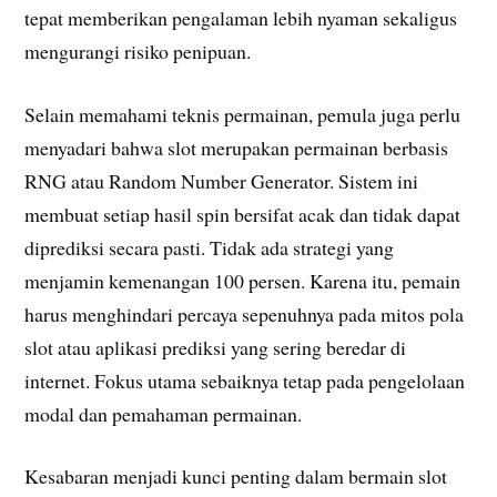
tepat memberikan pengalaman lebih nyaman sekaligus
mengurangi risiko penipuan.
Selain memahami teknis permainan, pemula juga perlu
menyadari bahwa slot merupakan permainan berbasis
RNG atau Random Number Generator. Sistem ini
membuat setiap hasil spin bersifat acak dan tidak dapat
diprediksi secara pasti. Tidak ada strategi yang
menjamin kemenangan 100 persen. Karena itu, pemain
harus menghindari percaya sepenuhnya pada mitos pola
slot atau aplikasi prediksi yang sering beredar di
internet. Fokus utama sebaiknya tetap pada pengelolaan
modal dan pemahaman permainan.
Kesabaran menjadi kunci penting dalam bermain slot