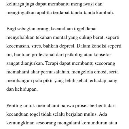
keluarga juga dapat membantu mengawasi dan
mengingatkan apabila terdapat tanda-tanda kambuh.
Bagi sebagian orang, kecanduan togel dapat
menyebabkan tekanan mental yang cukup berat, seperti
kecemasan, stres, bahkan depresi. Dalam kondisi seperti
ini, bantuan profesional dari psikolog atau konselor
sangat dianjurkan. Terapi dapat membantu seseorang
memahami akar permasalahan, mengelola emosi, serta
membangun pola pikir yang lebih sehat terhadap uang
dan kehidupan.
Penting untuk memahami bahwa proses berhenti dari
kecanduan togel tidak selalu berjalan mulus. Ada
kemungkinan seseorang mengalami kemunduran atau