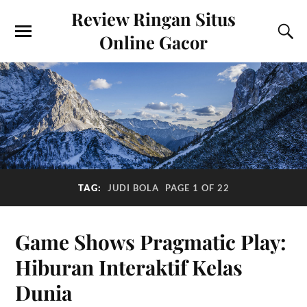
Review Ringan Situs
Online Gacor
TAG:
JUDI BOLA
PAGE 1 OF 22
Game Shows Pragmatic Play:
Hiburan Interaktif Kelas
Dunia