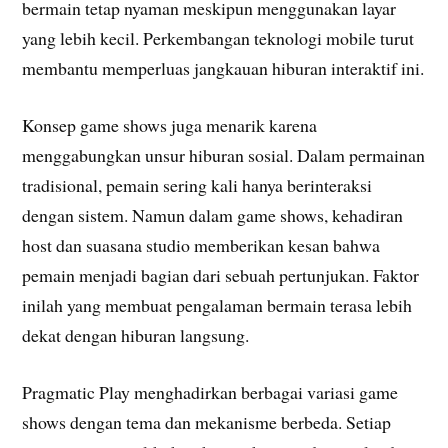
bermain tetap nyaman meskipun menggunakan layar
yang lebih kecil. Perkembangan teknologi mobile turut
membantu memperluas jangkauan hiburan interaktif ini.
Konsep game shows juga menarik karena
menggabungkan unsur hiburan sosial. Dalam permainan
tradisional, pemain sering kali hanya berinteraksi
dengan sistem. Namun dalam game shows, kehadiran
host dan suasana studio memberikan kesan bahwa
pemain menjadi bagian dari sebuah pertunjukan. Faktor
inilah yang membuat pengalaman bermain terasa lebih
dekat dengan hiburan langsung.
Pragmatic Play menghadirkan berbagai variasi game
shows dengan tema dan mekanisme berbeda. Setiap