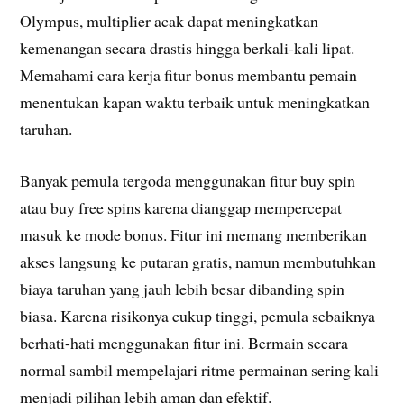
Olympus, multiplier acak dapat meningkatkan
kemenangan secara drastis hingga berkali-kali lipat.
Memahami cara kerja fitur bonus membantu pemain
menentukan kapan waktu terbaik untuk meningkatkan
taruhan.
Banyak pemula tergoda menggunakan fitur buy spin
atau buy free spins karena dianggap mempercepat
masuk ke mode bonus. Fitur ini memang memberikan
akses langsung ke putaran gratis, namun membutuhkan
biaya taruhan yang jauh lebih besar dibanding spin
biasa. Karena risikonya cukup tinggi, pemula sebaiknya
berhati-hati menggunakan fitur ini. Bermain secara
normal sambil mempelajari ritme permainan sering kali
menjadi pilihan lebih aman dan efektif.