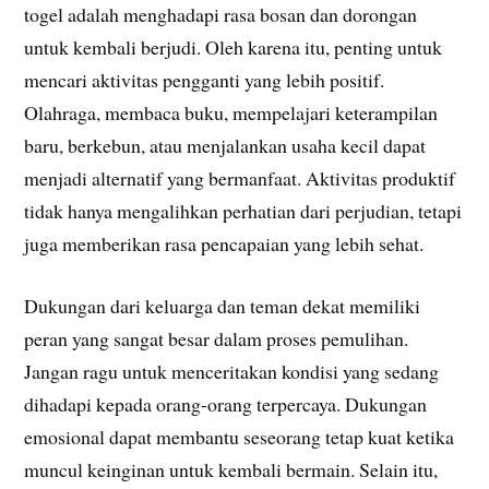
togel adalah menghadapi rasa bosan dan dorongan
untuk kembali berjudi. Oleh karena itu, penting untuk
mencari aktivitas pengganti yang lebih positif.
Olahraga, membaca buku, mempelajari keterampilan
baru, berkebun, atau menjalankan usaha kecil dapat
menjadi alternatif yang bermanfaat. Aktivitas produktif
tidak hanya mengalihkan perhatian dari perjudian, tetapi
juga memberikan rasa pencapaian yang lebih sehat.
Dukungan dari keluarga dan teman dekat memiliki
peran yang sangat besar dalam proses pemulihan.
Jangan ragu untuk menceritakan kondisi yang sedang
dihadapi kepada orang-orang terpercaya. Dukungan
emosional dapat membantu seseorang tetap kuat ketika
muncul keinginan untuk kembali bermain. Selain itu,