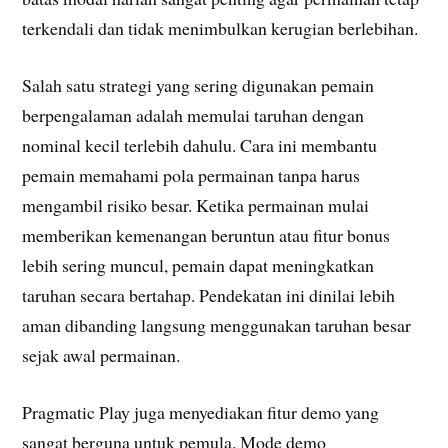
terkendali dan tidak menimbulkan kerugian berlebihan.
Salah satu strategi yang sering digunakan pemain
berpengalaman adalah memulai taruhan dengan
nominal kecil terlebih dahulu. Cara ini membantu
pemain memahami pola permainan tanpa harus
mengambil risiko besar. Ketika permainan mulai
memberikan kemenangan beruntun atau fitur bonus
lebih sering muncul, pemain dapat meningkatkan
taruhan secara bertahap. Pendekatan ini dinilai lebih
aman dibanding langsung menggunakan taruhan besar
sejak awal permainan.
Pragmatic Play juga menyediakan fitur demo yang
sangat berguna untuk pemula. Mode demo