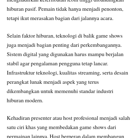
hiburan pasif. Pemain tidak hanya menjadi penonton,
tetapi ikut merasakan bagian dari jalannya acara.
Selain faktor hiburan, teknologi di balik game shows
juga menjadi bagian penting dari perkembangannya.
Sistem digital yang digunakan harus mampu berjalan
stabil agar pengalaman pengguna tetap lancar.
Infrastruktur teknologi, kualitas streaming, serta desain
perangkat lunak menjadi aspek yang terus
dikembangkan untuk memenuhi standar industri
hiburan modern.
Kehadiran presenter atau host profesional menjadi salah
satu ciri khas yang membedakan game shows dari
permainan lainnya. Host berperan dalam membangun