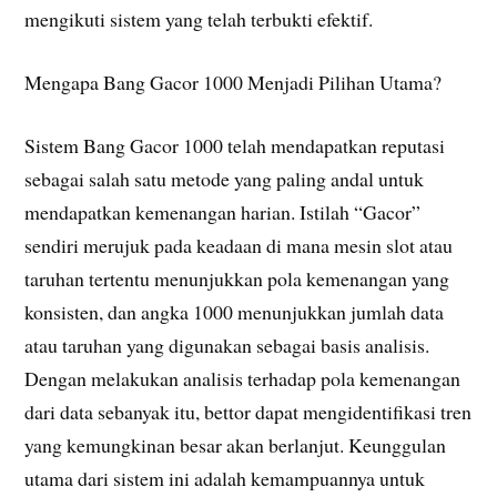
mengikuti sistem yang telah terbukti efektif.
Mengapa Bang Gacor 1000 Menjadi Pilihan Utama?
Sistem Bang Gacor 1000 telah mendapatkan reputasi
sebagai salah satu metode yang paling andal untuk
mendapatkan kemenangan harian. Istilah “Gacor”
sendiri merujuk pada keadaan di mana mesin slot atau
taruhan tertentu menunjukkan pola kemenangan yang
konsisten, dan angka 1000 menunjukkan jumlah data
atau taruhan yang digunakan sebagai basis analisis.
Dengan melakukan analisis terhadap pola kemenangan
dari data sebanyak itu, bettor dapat mengidentifikasi tren
yang kemungkinan besar akan berlanjut. Keunggulan
utama dari sistem ini adalah kemampuannya untuk