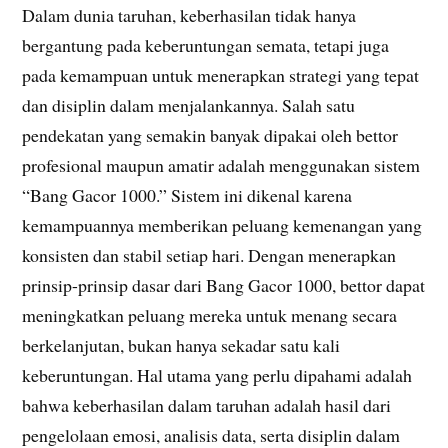
Dalam dunia taruhan, keberhasilan tidak hanya
bergantung pada keberuntungan semata, tetapi juga
pada kemampuan untuk menerapkan strategi yang tepat
dan disiplin dalam menjalankannya. Salah satu
pendekatan yang semakin banyak dipakai oleh bettor
profesional maupun amatir adalah menggunakan sistem
“Bang Gacor 1000.” Sistem ini dikenal karena
kemampuannya memberikan peluang kemenangan yang
konsisten dan stabil setiap hari. Dengan menerapkan
prinsip-prinsip dasar dari Bang Gacor 1000, bettor dapat
meningkatkan peluang mereka untuk menang secara
berkelanjutan, bukan hanya sekadar satu kali
keberuntungan. Hal utama yang perlu dipahami adalah
bahwa keberhasilan dalam taruhan adalah hasil dari
pengelolaan emosi, analisis data, serta disiplin dalam