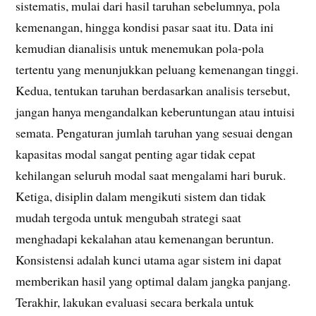
sistematis, mulai dari hasil taruhan sebelumnya, pola
kemenangan, hingga kondisi pasar saat itu. Data ini
kemudian dianalisis untuk menemukan pola-pola
tertentu yang menunjukkan peluang kemenangan tinggi.
Kedua, tentukan taruhan berdasarkan analisis tersebut,
jangan hanya mengandalkan keberuntungan atau intuisi
semata. Pengaturan jumlah taruhan yang sesuai dengan
kapasitas modal sangat penting agar tidak cepat
kehilangan seluruh modal saat mengalami hari buruk.
Ketiga, disiplin dalam mengikuti sistem dan tidak
mudah tergoda untuk mengubah strategi saat
menghadapi kekalahan atau kemenangan beruntun.
Konsistensi adalah kunci utama agar sistem ini dapat
memberikan hasil yang optimal dalam jangka panjang.
Terakhir, lakukan evaluasi secara berkala untuk