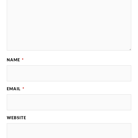
NAME
*
EMAIL
*
WEBSITE