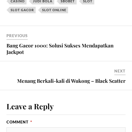
CASINO
JUDI BOLA
SBOBET
SLOT
SLOT GACOR
SLOT ONLINE
PREVIOUS
Bang Gacor 1000: Solusi Sukses Mendapatkan
Jackpot
NEXT
Menang Berkali-kali di Wukong – Black Scatter
Leave a Reply
COMMENT
*