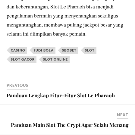
dan keberuntungan, Slot Le Pharaoh bisa menjadi
pengalaman bermain yang menyenangkan sekaligus
menguntungkan, membawa pulang jackpot besar yang
selama ini diimpikan banyak pemain.
CASINO
JUDI BOLA
SBOBET
SLOT
SLOT GACOR
SLOT ONLINE
PREVIOUS
Panduan Lengkap Fitur-Fitur Slot Le Pharaoh
NEXT
Panduan Main Slot The Crypt Agar Selalu Menang