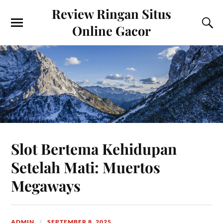
Review Ringan Situs
Online Gacor
Slot Bertema Kehidupan
Setelah Mati: Muertos
Megaways
ADMIN
SEPTEMBER 8, 2025