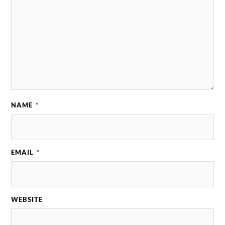
NAME
*
EMAIL
*
WEBSITE