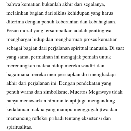
bahwa kematian bukanlah akhir dari segalanya,
melainkan bagian dari siklus kehidupan yang harus
diterima dengan penuh keberanian dan kebahagiaan.
Pesan moral yang tersampaikan adalah pentingnya
menghargai hidup dan menghormati proses kematian
sebagai bagian dari perjalanan spiritual manusia. Di saat
yang sama, permainan ini mengajak pemain untuk
merenungkan makna hidup mereka sendiri dan
bagaimana mereka mempersiapkan diri menghadapi
akhir dari perjalanan ini. Dengan pendekatan yang
penuh warna dan simbolisme, Muertos Megaways tidak
hanya menawarkan hiburan tetapi juga mengandung
kedalaman makna yang mampu menggugah jiwa dan
memancing refleksi pribadi tentang eksistensi dan
spiritualitas.