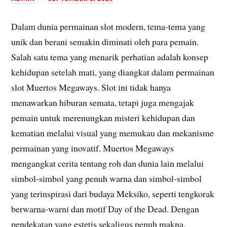
Dalam dunia permainan slot modern, tema-tema yang
unik dan berani semakin diminati oleh para pemain.
Salah satu tema yang menarik perhatian adalah konsep
kehidupan setelah mati, yang diangkat dalam permainan
slot Muertos Megaways. Slot ini tidak hanya
menawarkan hiburan semata, tetapi juga mengajak
pemain untuk merenungkan misteri kehidupan dan
kematian melalui visual yang memukau dan mekanisme
permainan yang inovatif. Muertos Megaways
mengangkat cerita tentang roh dan dunia lain melalui
simbol-simbol yang penuh warna dan simbol-simbol
yang terinspirasi dari budaya Meksiko, seperti tengkorak
berwarna-warni dan motif Day of the Dead. Dengan
pendekatan yang estetis sekaligus penuh makna,