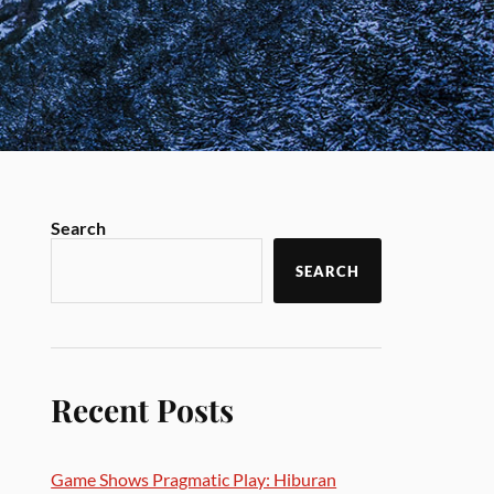
Search
SEARCH
Recent Posts
Game Shows Pragmatic Play: Hiburan