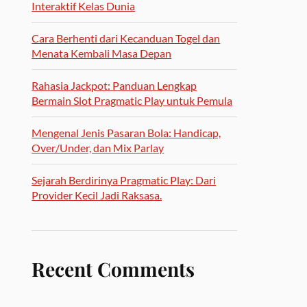
Interaktif Kelas Dunia
Cara Berhenti dari Kecanduan Togel dan
Menata Kembali Masa Depan
Rahasia Jackpot: Panduan Lengkap
Bermain Slot Pragmatic Play untuk Pemula
Mengenal Jenis Pasaran Bola: Handicap,
Over/Under, dan Mix Parlay
Sejarah Berdirinya Pragmatic Play: Dari
Provider Kecil Jadi Raksasa.
Recent Comments