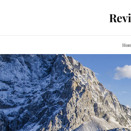
Revi
Ho