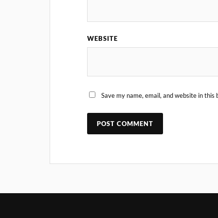
WEBSITE
Save my name, email, and website in this 