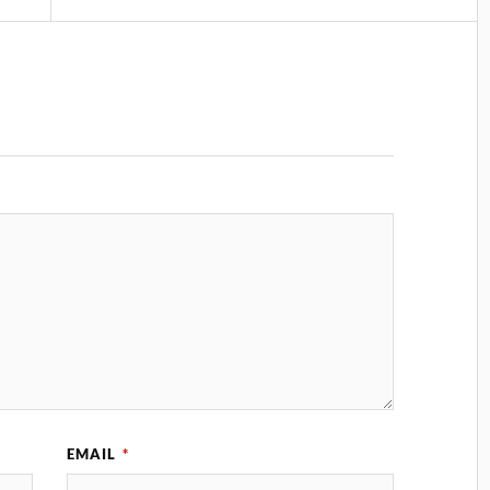
EMAIL
*