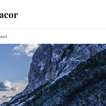
Gacor
tact