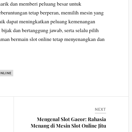
arik dan memberi peluang besar untuk
beruntungan tetap berperan, memilih mesin yang
 baik dapat meningkatkan peluang kemenangan
bijak dan bertanggung jawab, serta selalu pilih
laman bermain slot online tetap menyenangkan dan
ONLINE
NEXT
Mengenal Slot Gacor: Rahasia
Menang di Mesin Slot Online Jitu