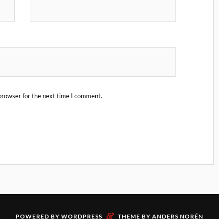
browser for the next time I comment.
&
POWERED BY
WORDPRESS
THEME BY
ANDERS NORÉN