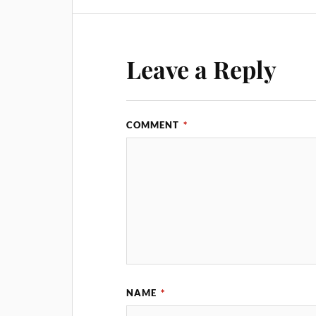
Leave a Reply
COMMENT
*
NAME
*