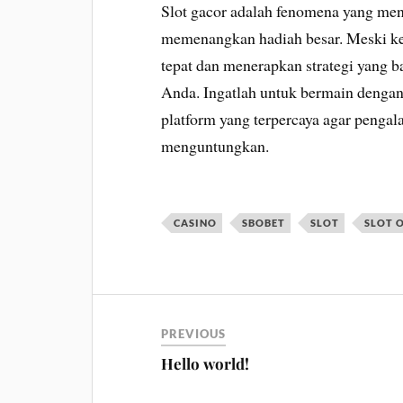
Slot gacor adalah fenomena yang men
memenangkan hadiah besar. Meski ke
tepat dan menerapkan strategi yang
Anda. Ingatlah untuk bermain dengan 
platform yang terpercaya agar penga
menguntungkan.
CASINO
SBOBET
SLOT
SLOT 
PREVIOUS
Hello world!