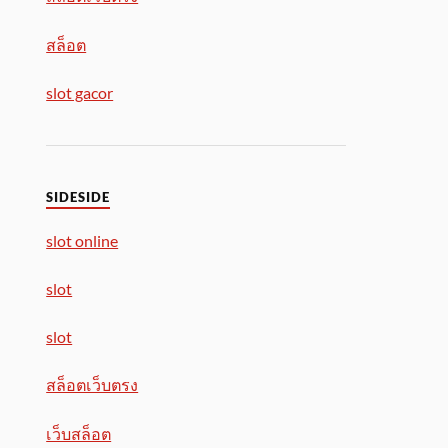
สล็อต
slot gacor
SIDESIDE
slot online
slot
slot
สล็อตเว็บตรง
เว็บสล็อต