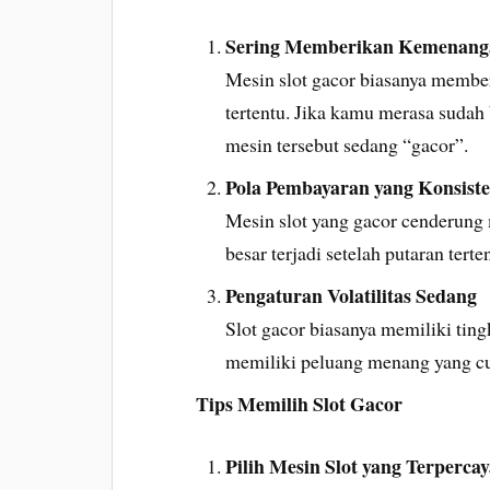
Sering Memberikan Kemenang
Mesin slot gacor biasanya memb
tertentu. Jika kamu merasa suda
mesin tersebut sedang “gacor”.
Pola Pembayaran yang Konsist
Mesin slot yang gacor cenderung
besar terjadi setelah putaran terten
Pengaturan Volatilitas Sedang
Slot gacor biasanya memiliki tingk
memiliki peluang menang yang cuk
Tips Memilih Slot Gacor
Pilih Mesin Slot yang Terperca