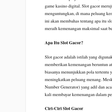
game kasino digital. Slot gacor meru
menguntungkan, di mana peluang kem
ini akan membahas tentang apa itu slot
meraih kemenangan maksimal saat ber
Apa Itu Slot Gacor?
Slot gacor adalah istilah yang digun
memberikan kemenangan beruntun ata
biasanya menunjukkan pola tertentu 
meningkatkan peluang menang. Mesk
Number Generator) yang adil dan aca
kali membayar kemenangan dalam per
Ciri-Ciri Slot Gacor