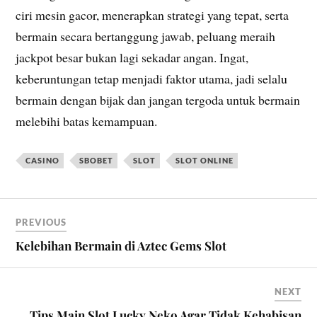
ciri mesin gacor, menerapkan strategi yang tepat, serta
bermain secara bertanggung jawab, peluang meraih
jackpot besar bukan lagi sekadar angan. Ingat,
keberuntungan tetap menjadi faktor utama, jadi selalu
bermain dengan bijak dan jangan tergoda untuk bermain
melebihi batas kemampuan.
CASINO
SBOBET
SLOT
SLOT ONLINE
PREVIOUS
Kelebihan Bermain di Aztec Gems Slot
NEXT
Tips Main Slot Lucky Neko Agar Tidak Kehabisan