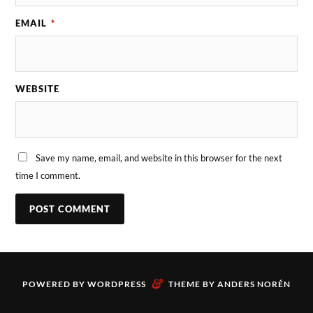
EMAIL
*
WEBSITE
Save my name, email, and website in this browser for the next
time I comment.
&
POWERED BY
WORDPRESS
THEME BY
ANDERS NORÉN